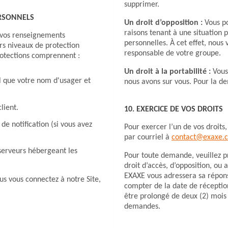
supprimer.
ERSONNELS
Un droit d’opposition :
Vous p
raisons tenant à une situation 
e vos renseignements
personnelles. À cet effet, nous
urs niveaux de protection
responsable de votre groupe.
protections comprennent :
Un droit à la portabilité :
Vous
l que votre nom d'usager et
nous avons sur vous. Pour la d
lient.
10. EXERCICE DE VOS DROITS
de notification (si vous avez
Pour exercer l’un de vos droit
par courriel à
contac
t@e
xaxe
.
 serveurs hébergeant les
Pour toute demande, veuillez p
droit d’accès, d’opposition, ou
EXAXE vous adressera sa répon
us vous connectez à notre Site,
compter de la date de réceptio
être prolongé de deux (2) mois
demandes.