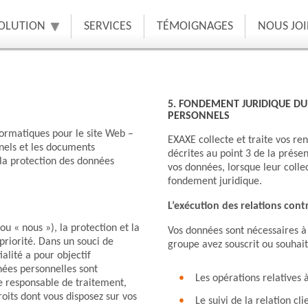
SOLUTION
SERVICES
TÉMOIGNAGES
NOUS JO
5. FONDEMENT JURIDIQUE D
PERSONNELS
formatiques pour le site Web –
EXAXE collecte et traite vos re
nels et les documents
décrites au point 3 de la présen
la protection des données
vos données, lorsque leur colle
fondement juridique.
L’exécution des relations con
u « nous »), la protection et la
Vos données sont nécessaires à 
priorité. Dans un souci de
groupe avez souscrit ou souhai
alité a pour objectif
ées personnelles sont
Les opérations relatives à
de responsable de traitement,
roits dont vous disposez sur vos
Le suivi de la relation cli