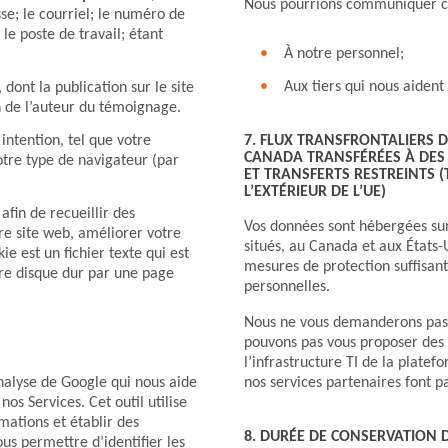
Nous pourrions communiquer ce
sse; le courriel; le numéro de
 le poste de travail; étant
À notre personnel;
Aux tiers qui nous aident 
, dont la publication sur le site
 de l’auteur du témoignage.
7. FLUX TRANSFRONTALIERS 
 intention, tel que votre
CANADA TRANSFÉRÉES À DES
otre type de navigateur (par
ET TRANSFERTS RESTREINTS 
L’EXTÉRIEUR DE L’UE)
é afin de recueillir des
Vos données sont hébergées sur
re site web, améliorer votre
situés, au Canada et aux États
e est un fichier texte qui est
mesures de protection suffisan
tre disque dur par une page
personnelles.
Nous ne vous demanderons pas 
pouvons pas vous proposer des 
l’infrastructure TI de la plate
’analyse de Google qui nous aide
nos services partenaires font pa
os Services. Cet outil utilise
mations et établir des
8. DURÉE DE CONSERVATION
nous permettre d’identifier les