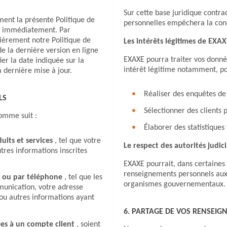
Sur cette base juridique contr
ment la présente Politique de
personnelles empêchera la concl
et immédiatement. Par
lièrement notre Politique de
Les intérêts légitimes de EXA
de la dernière version en ligne
EXAXE pourra traiter vos donné
er la date indiquée sur la
intérêt légitime notamment, po
a dernière mise à jour.
Réaliser des enquêtes de 
LS
Sélectionner des clients 
omme suit :
Élaborer des statistiques
its et services
, tel que votre
Le respect des autorités judici
res informations inscrites
EXAXE pourrait, dans certaines
renseignements personnels aux 
 ou par téléphone
, tel que les
organismes gouvernementaux.
unication, votre adresse
ou autres informations ayant
6. PARTAGE DE VOS RENSEI
ées à un compte client
, soient